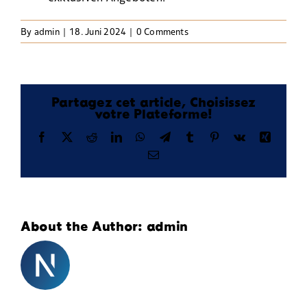
By
admin
|
18. Juni 2024
|
0 Comments
Partagez cet article, Choisissez
votre Plateforme!
Facebook
X
Reddit
LinkedIn
WhatsApp
Telegram
Tumblr
Pinterest
Vk
Xing
Email
About the Author:
admin