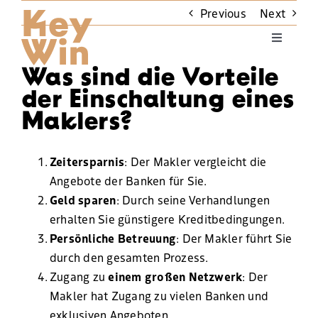
Skip
Previous
Next
to
Toggle
content
Navigati
Was sind die Vorteile
Willkommen
der Einschaltung eines
Maklers?
Wer bin ich ?
Zeitersparnis
: Der Makler vergleicht die
Angebote der Banken für Sie.
Meine Lösung
Geld sparen
: Durch seine Verhandlungen
erhalten Sie günstigere Kreditbedingungen.
Kontaktieren Sie mich
Persönliche Betreuung
: Der Makler führt Sie
durch den gesamten Prozess.
Marque Alsace
Zugang zu
einem großen Netzwerk
: Der
Makler hat Zugang zu vielen Banken und
exklusiven Angeboten.